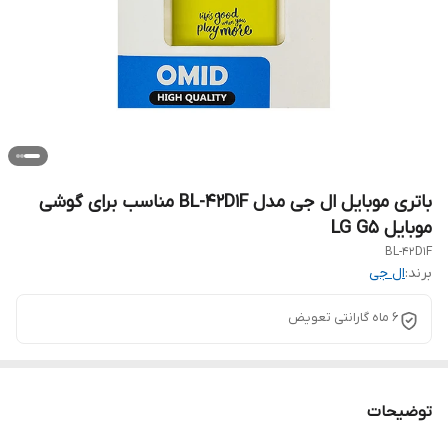
باتری موبایل ال جی مدل BL-42D1F مناسب برای گوشی
موبایل LG G5
BL-42D1F
برند:
ال جی
6 ماه گارانتی تعویض
توضیحات