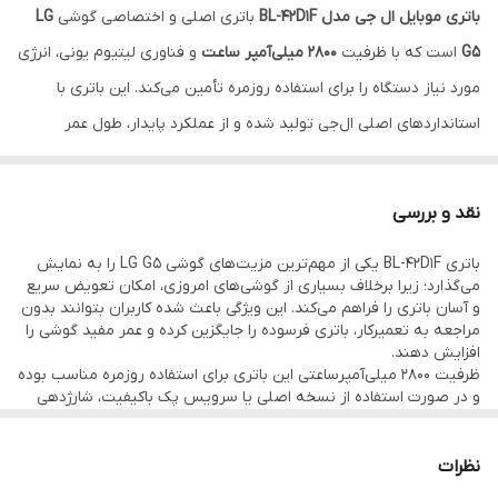
باتری موبایل ال جی مدل BL-42D1F
باتری اصلی و اختصاصی گوشی
LG
G5
است که با ظرفیت
2800 میلی‌آمپر ساعت
و فناوری لیتیوم یونی، انرژی
مورد نیاز دستگاه را برای استفاده روزمره تأمین می‌کند. این باتری با
استانداردهای اصلی ال‌جی تولید شده و از عملکرد پایدار، طول عمر
مناسب و ایمنی بالا برخوردار است.
یکی از ویژگی‌های منحصربه‌فرد گوشی LG G5، طراحی ماژولار و باتری قابل
نقد و بررسی
تعویض آن است. کاربران می‌توانند بدون نیاز به باز کردن تخصصی
باتری BL-42D1F یکی از مهم‌ترین مزیت‌های گوشی LG G5 را به نمایش
گوشی، باتری را به راحتی تعویض کنند و در صورت افت شارژدهی،
می‌گذارد؛ زیرا برخلاف بسیاری از گوشی‌های امروزی، امکان تعویض سریع
عملکرد اولیه دستگاه را بازیابی نمایند.
و آسان باتری را فراهم می‌کند. این ویژگی باعث شده کاربران بتوانند بدون
مراجعه به تعمیرکار، باتری فرسوده را جایگزین کرده و عمر مفید گوشی را
این باتری از فناوری
Quick Charge 3.0
پشتیبانی می‌کند و با ولتاژ 3.85
افزایش دهند.
ولت، عملکردی مطمئن در استفاده‌های روزمره مانند تماس، وب‌گردی،
ظرفیت 2800 میلی‌آمپرساعتی این باتری برای استفاده روزمره مناسب بوده
و در صورت استفاده از نسخه اصلی یا سرویس پک باکیفیت، شارژدهی
تماشای ویدئو، شبکه‌های اجتماعی و اجرای برنامه‌ها ارائه می‌دهد.
مطلوبی ارائه می‌دهد. همچنین پشتیبانی از شارژ سریع Quick Charge
3.0 موجب می‌شود زمان شارژ شدن دستگاه کاهش یابد.
بررسی تجربه کاربران نشان می‌دهد هنگام خرید باتری جایگزین باید به
نظرات
ویژگی‌های محصول
اصالت کالا توجه ویژه‌ای داشت. بسیاری از کاربران نسبت به باتری‌های