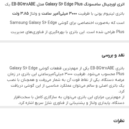
اتری اورجینال سامسونگ Galaxy S6 Edge Plus مدل EB-BG928ABE
یک
باتری لیتیوم یونی با ظرفیت
3000 میلی‌آمپر ساعت
و ولتاژ
3.85 ولت
است که به‌صورت اختصاصی برای گوشی Samsung Galaxy S6 Edge
Plus طراحی شده است. این باتری با بهره‌گیری از فناوری‌های مدیریت
انرژی سامسونگ، عملکردی پایدار و قابل اعتماد را در استفاده روزمره ارائه
می‌دهد.
نقد و بررسی
اگر گوشی شما با مشکلاتی مانند کاهش سریع شارژ، خاموش شدن
باتری EB-BG928ABE یکی از مهم‌ترین قطعات گوشی Galaxy S6 Edge
ناگهانی، داغ شدن بیش از حد یا افت محسوس ظرفیت باتری مواجه
Plus محسوب می‌شود. ظرفیت 3000 میلی‌آمپرساعتی این باتری در زمان
شده است، تعویض باتری فرسوده با یک باتری اصلی EB-BG928ABE
عرضه دستگاه، یکی از نقاط قوت آن به شمار می‌رفت و همچنان با نصب
یک باتری اصلی و سالم می‌توان عملکرد مناسبی از این گوشی دریافت
می‌تواند عملکرد اولیه دستگاه را تا حد زیادی بازگرداند.
کرد.
این باتری از نوع داخلی (Non-removable) بوده و برای تعویض آن نیاز
از مهم‌ترین مزایای این باتری می‌توان به سازگاری کامل با سخت‌افزار
دستگاه، پایداری ولتاژ و پشتیبانی از فناوری شارژ سریع اشاره کرد.
به باز شدن قاب پشتی گوشی وجود دارد. استفاده از نمونه اصلی یا
همچنین باتری‌های اصلی سامسونگ معمولاً ظرفیت واقعی و عمر مفید
بیشتری نسبت به نمونه‌های متفرقه بازار دارند.
سرویس پک باکیفیت باعث افزایش طول عمر، حفظ سلامت مدار شارژ و
بررسی تجربه کاربران در انجمن‌های تخصصی نشان می‌دهد که بسیاری از
نظرات
بهبود شارژدهی دستگاه خواهد شد.
گوشی‌های S6 Edge Plus پس از تعویض باتری با نمونه اصلی، دوباره