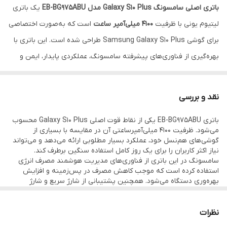
باتری اصلی سامسونگ Galaxy S10 Plus مدل EB-BG975ABU
یک باتری
لیتیوم یونی با ظرفیت
4100 میلی‌آمپر ساعت
است که به‌صورت اختصاصی
برای گوشی Samsung Galaxy S10 Plus طراحی شده است. این باتری با
بهره‌گیری از فناوری‌های پیشرفته سامسونگ، عملکردی پایدار، ایمن و
بهینه را برای استفاده روزمره و حرفه‌ای فراهم می‌کند.
ظرفیت بالای 4100 میلی‌آمپر ساعت باعث می‌شود کاربران بتوانند بدون
نقد و بررسی
نگرانی از اتمام شارژ، از قابلیت‌هایی مانند تماس، وب‌گردی، تماشای
باتری EB-BG975ABU یکی از نقاط قوت اصلی Galaxy S10 Plus محسوب
ویدئو، اجرای بازی، شبکه‌های اجتماعی و سایر برنامه‌ها استفاده کنند. در
می‌شود. ظرفیت 4100 میلی‌آمپرساعتی آن در مقایسه با بسیاری از
صورت افت عملکرد باتری یا کاهش محسوس شارژدهی، تعویض آن با
گوشی‌های هم‌نسل خود، عملکرد بسیار مطلوبی ارائه می‌دهد و می‌تواند
نیاز اکثر کاربران را برای یک روز کامل استفاده سنگین برطرف کند.
یک باتری اصلی می‌تواند کیفیت و کارایی اولیه گوشی را بازگرداند.
سامسونگ در این باتری از فناوری‌های مدیریت هوشمند مصرف انرژی
این باتری از فناوری شارژ سریع (Fast Charging)، شارژ بی‌سیم
استفاده کرده است که موجب کاهش مصرف در پس‌زمینه و افزایش
بهره‌وری دستگاه می‌شود. همچنین پشتیبانی از شارژ سریع و شارژ
(Wireless Charging) و شارژ بی‌سیم معکوس (Wireless
بی‌سیم، تجربه کاربری بسیار بهتری را در اختیار کاربران قرار می‌دهد.
در صورتی که از باتری اصلی یا سرویس پک معتبر استفاده شود، عملکرد
PowerShare) پشتیبانی می‌کند و کاملاً با سیستم مدیریت انرژی Galaxy
گوشی پس از تعویض باتری تا حد زیادی مشابه روزهای اولیه خواهد
نظرات
S10 Plus هماهنگ است.
بود. به همین دلیل توصیه می‌شود هنگام خرید، از اصالت محصول