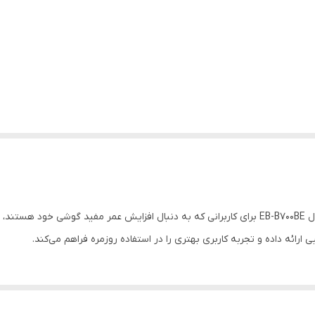
باتری اورجینال بازاری سامسونگ Galaxy Mega i9200 مدل EB-B700BE برای کاربرانی که به دنبال افزا
ائه داده و تجربه کاربری بهتری را در استفاده روزمره فراهم می‌کند.