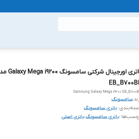
باتری اورجینال شرکتی سامسونگ 200
EB_B700B
Samsung Galaxy Mega i9200 EB_B700
ند:
سامسونگ
ته‌بندی
:
باتری سامسونگ
چسب‌ها :
باتری سامسونگ
،
باتری اصلی