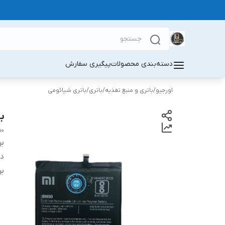
دسته‌بندی محصولات
پیگیری سفارش
اورجیو
/
باتری و منبع تغذیه
/
باتری
/
باتری شیائومی
با
50
بر
دس
بر