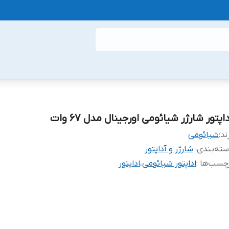
اپتور شارژر شیائومی اورجینال مدل 67 وات
ند:
شیائومی
ته‌بندی
:
شارژر و آداپتور
چسب‌ها :
اداپتور شیائومی
،
اداپتور