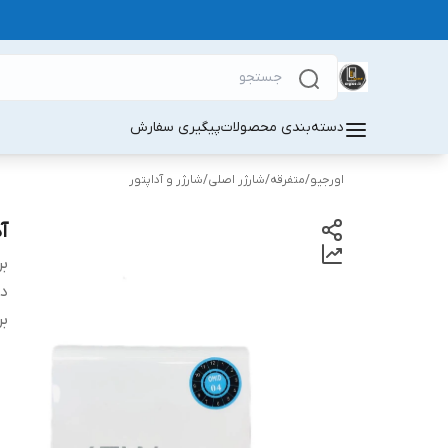
دسته‌بندی محصولات
پیگیری سفارش
اورجیو
/
متفرقه
/
شارژر اصلی
/
شارژر و آداپتور
آد
بر
دس
بر