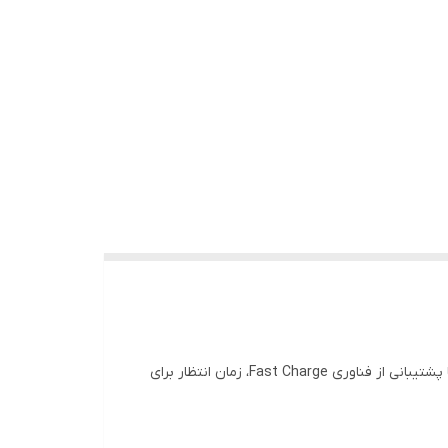
آداپتور شارژر 67 وات شیائومی یک انتخاب عالی برای کاربرانی است که به سرعت شارژ بالا و امنیت دستگاه اهمیت می‌دهند. این شارژر با پشتیبانی از فناوری Fast Charge، زمان انتظار برای