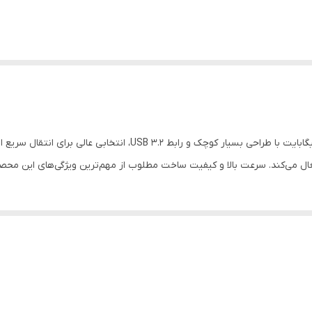
فلش مموری سن دیسک Ultra Fit CZ430 ظرفیت 32 گیگابایت با طراحی بسی
غال می‌کند. سرعت بالا و کیفیت ساخت مطلوب از مهم‌ترین ویژگی‌های این مح