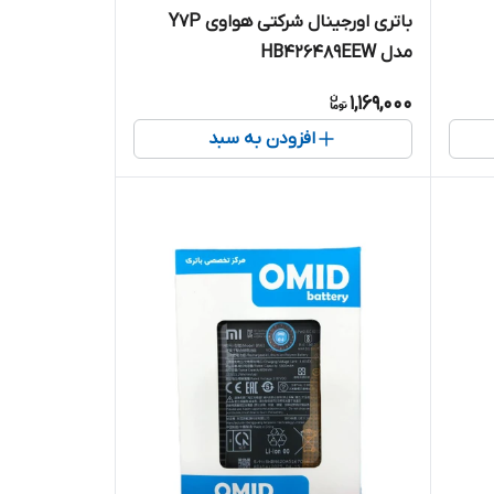
باتری اورجینال شرکتی هواوی Y7P
مدل HB426489EEW
1,169,000
افزودن به سبد