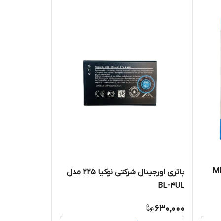
ری اورجینال شرکتی شیائومی MI
باتری اورجینال شرکتی نوکیا 225 مدل
BL-4UL
630,000