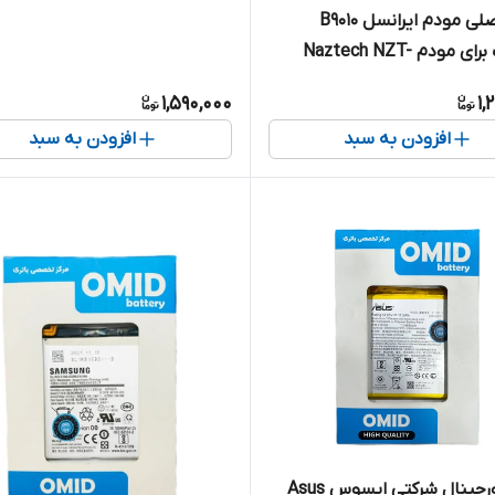
باتری اصلی مودم ایرانسل B9010
مناسب برای مودم Naztech NZT-
1,590,000
1,
افزودن به سبد
افزودن به سبد
باتری اورجینال شرکتی ایسوس Asus