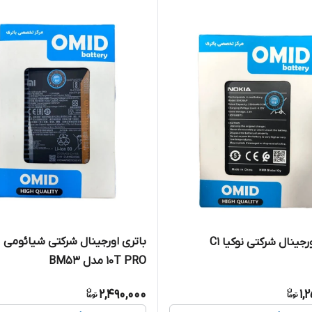
بات
رجینال شرکتی نوکیا C1
10T PRO مدل BM53
2,490,000
1,