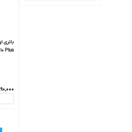
ریلمی
سامسونگ
باتری ا
سونی
شیائومی
72ABUL
لنوو
متفرقه
90,000
موتورولا
نوکیا
هواوی