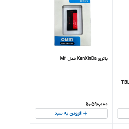
باتری KenXinDa مدل M2
TBL-71A20
590,000
افزودن به سبد