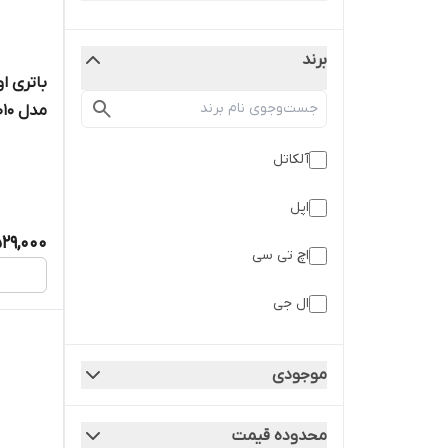
برند
مدل ۱۰۱۰
آلکاتل
اپل
29,000
اچ تی سی
ال جی
ایسوس
موجودی
باتری گوشی موبایل
محدوده قیمت
بلک بری