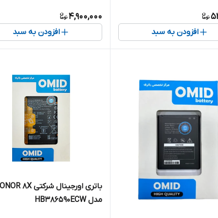
4,900,000
5
افزودن به سبد
افزودن به سبد
باتری اورجینال شرکتی R 8X
مدل HB386590ECW