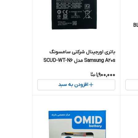
باتری اورجینال شرکتی سامسونگ
Samsung A20s مدل SCUD-WT-N6
1,900,000
افزودن به سبد