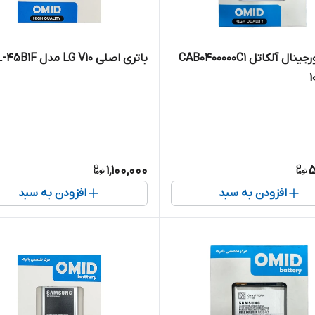
باتری اورجینال آلکاتل CAB0400000C1
باتری اصلی LG V10 مدل BL-45B1F
1,100,000
5
افزودن به سبد
افزودن به سبد