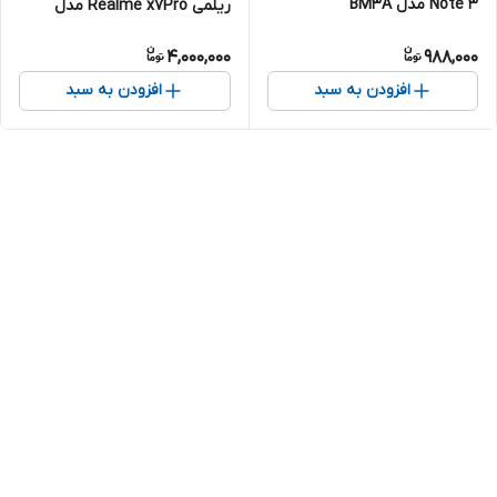
Note 3 مدل BM3A
ریلمی Realme x7Pro مدل
BLP799
4,000,000
988,000
افزودن به سبد
افزودن به سبد