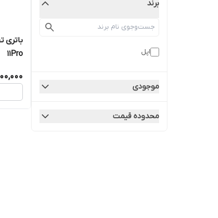
برند
اپل
11Pro
00,000
موجودی
محدوده قیمت