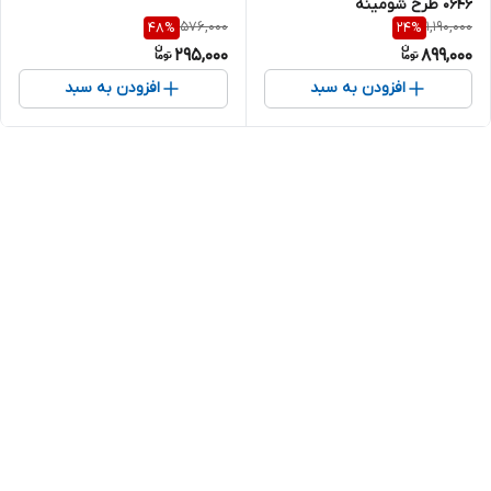
0646 طرح شومینه
576,000
1,190,000
48
%
24
%
295,000
899,000
افزودن به سبد
افزودن به سبد