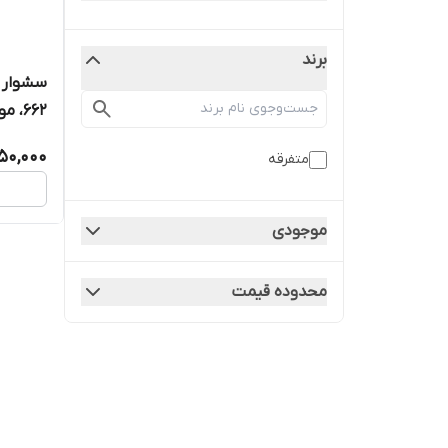
برند
سرامیک،
50,000
متفرقه
با ویژگ
فناوری 
موجودی
محدوده قیمت