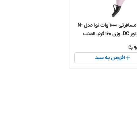
سشوار مسافرتی 1000 وات نوا مدل N-
662، موتور DC، وزن 160 گرم، المنت
 دارای سری متمرکز‌کننده پهن
9
ی حجم‌دهندگی، با قابلیت
افزودن به سبد
تولید یون