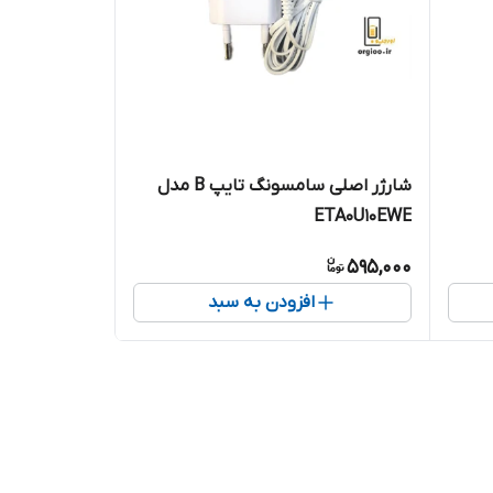
شارژر اصلی سامسونگ تایپ B مدل
ETA0U10EWE
595,000
افزودن به سبد