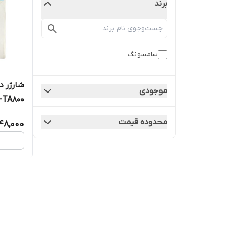
برند
سامسونگ
موجودی
-TA800
محدوده قیمت
48,000