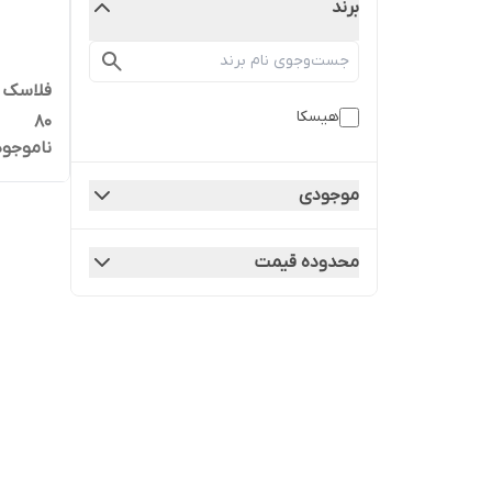
برند
هیسکا
80
ناموجود
موجودی
محدوده قیمت