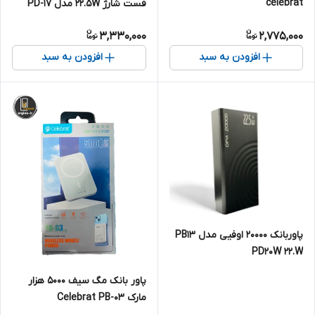
celebrat
فست شارژ 22.5W مدل PD-17
3,330,000
2,775,000
افزودن به سبد
افزودن به سبد
پاوربانک 20000 اوفیی مدل PB13
PD20W 22.W
پاور بانک مگ سیف 5000 هزار
مارک Celebrat PB-03