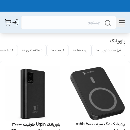
پاوربانک
جدیدترین
برندها
قیمت
دسته‌بندی
فقط محص
پاوربانک مگ سیف mAh ۵۰۰۰
پاوربانک Urpin ظرفیت 30000