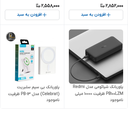
2,558,000
2,852,000
افزودن به سبد
افزودن به سبد
پاوربانک شیائومی مدل Redmi
پاوربانک بی سیم سلبریت
PB100LZM ظرفیت 10000 میلی
(Celebrat) مدل PB-13 ظرفیت
ناموجود
ناموجود
آمپر ساعت به همراه کابل تبدیل
10000mAh
microUSB