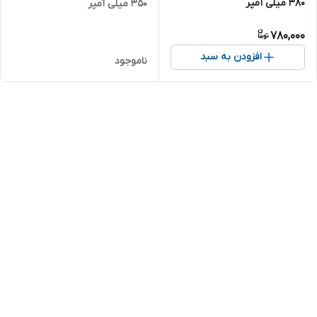
380 میلی آمپر
350 میلی آمپر
780,000
افزودن به سبد
ناموجود