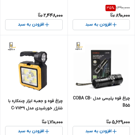
1,390,000
35
%
2,448,000
890,000
افزودن به سبد
افزودن به سبد
چراغ قوه پلیسی مدل COBA CB-
چراغ قوه و جعبه ابزار چندکاره با
B55
شارژر خورشیدی مدل C-7739
1,710,000
5,629,000
افزودن به سبد
افزودن به سبد