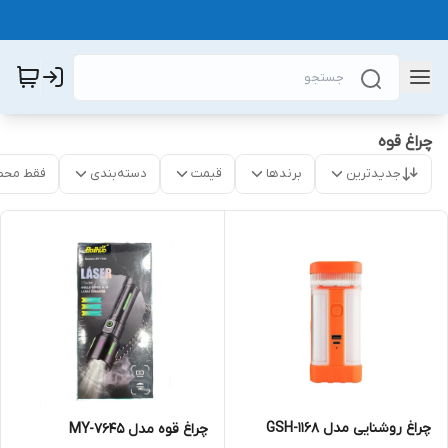
چراغ قوه
جدیدترین
برندها
قیمت
دسته‌بندی
فقط محص
چراغ روشنایی مدل GSH-1168
چراغ قوه مدل MY-7645