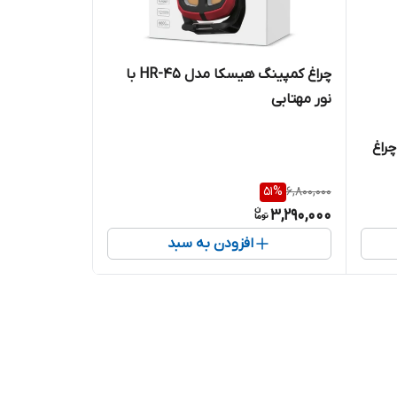
چراغ کمپینگ هیسکا مدل HR-45 با
نور مهتابی
ژی دی پی DP-7419 (چراغ
51
%
6,800,000
3,290,000
افزودن به سبد