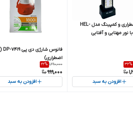
چراغ اضطراری و کمپینگ مدل HEL-
فانوس شار
اضطراری)
22
%
1,290,000
32
%
999,000
1,
افزودن به سبد
افزودن به سبد