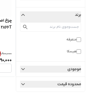
برند
2866T با نور مهتابی و آفتابی
متفرقه
هیسکا
1,900,000
290,000
موجودی
محدوده قیمت