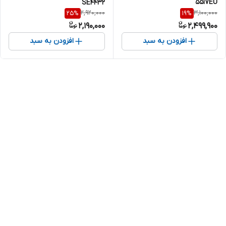
5517EU
SE4432
2,920,000
3,100,000
25
%
19
%
2,190,000
2,499,900
افزودن به سبد
افزودن به سبد