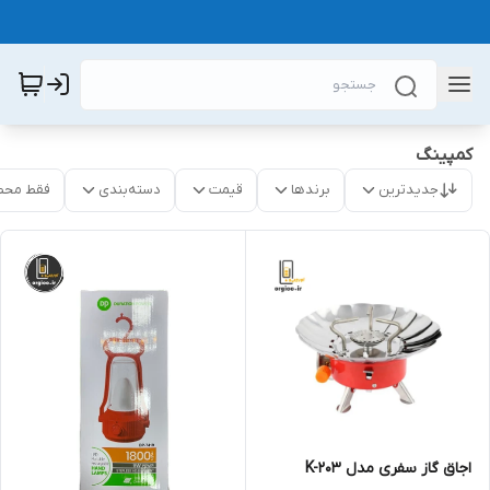
کمپینگ
جدیدترین
برندها
قیمت
دسته‌بندی
فقط محص
اجاق گاز سفری مدل K-203