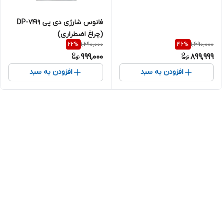
فانوس شارژی دی پی DP-7419
(چراغ اضطراری)
1,290,000
1,690,000
22
%
46
%
999,000
899,999
افزودن به سبد
افزودن به سبد