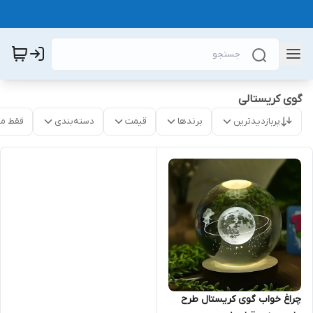
گوی کریستالی
پربازدیدترین
برندها
قیمت
دسته‌بندی
فقط م
چراغ خواب گوی کریستال طرح