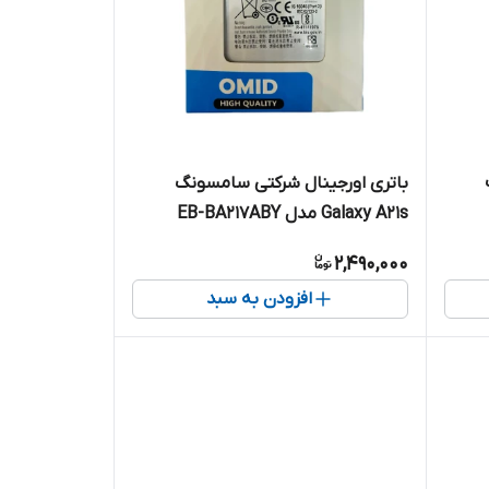
باتری اورجینال شرکتی سامسونگ
Galaxy A21s مدل EB-BA217ABY
2,490,000
افزودن به سبد