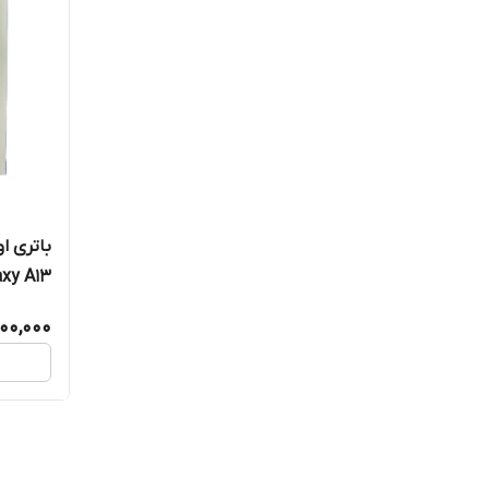
باتری ا
Galaxy A13 مدل BY
500,000