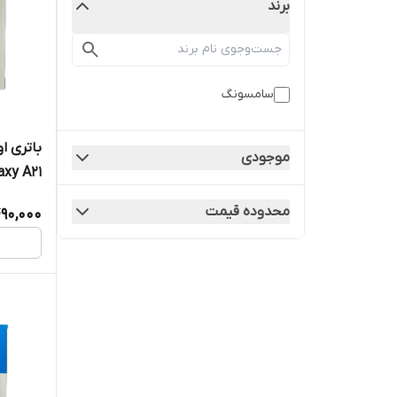
برند
سامسونگ
باتری ا
موجودی
Galaxy A21 مدل BY
محدوده قیمت
490,000