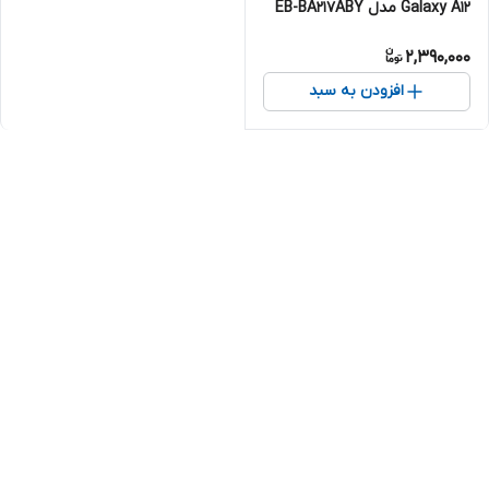
Galaxy A12 مدل EB-BA217ABY
2,390,000
افزودن به سبد