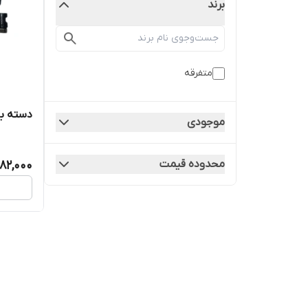
برند
متفرقه
دسته بازی PubG ان
موجودی
محدوده قیمت
82,000