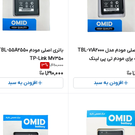
باتری اصلی مودم مدل TBL-71A2000
رای مودم تی پی لینک
TP-Link M7350
13
%
1,490,000
1,290,000
1
افزودن به سبد
افزودن به سبد