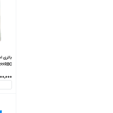
باتری ا
666RBC
600,000