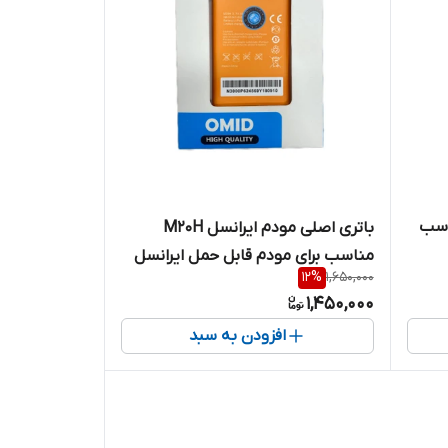
 LB2500-01 مناسب
باتری اصلی مودم ایرانسل M20H
مناسب برای مودم قابل حمل ایرانسل
12
%
1,650,000
مدل FD-M40
1,450,000
افزودن به سبد