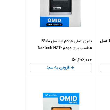
باتری اصلی مودم TBL-55A2550 مدل
باتری اصلی مودم ایرانسل B9010
مناسب برای مودم Naztech NZT-
77CN
1,206,000
افزودن به سبد