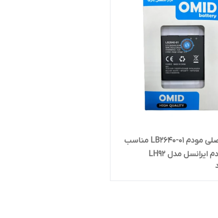
باتری اصلی مودم LB2640-01 مناسب
م ایرانسل مدل LH92