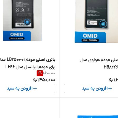
باتری اصلی مودم
صلی مودم هواوی مدل
برای مودم ایرانسل مدل LH96
HB824
9
%
1,600,000
1,450,000
1,
افزودن به سبد
افزودن به سبد