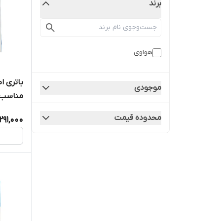
برند
هواوی
موجودی
مناسب ب
محدوده قیمت
,291,000