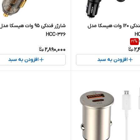
شارژر فندکی 120 وات هیسکا مدل
شارژر فندکی 95 وات هیسکا مدل
HCC-326
H
21
%
2,890,000
2,
افزودن به سبد
افزودن به سبد