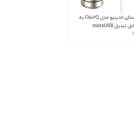
شارژر فندکی الدینیو مدل C506Q به
تبدیل microUSB