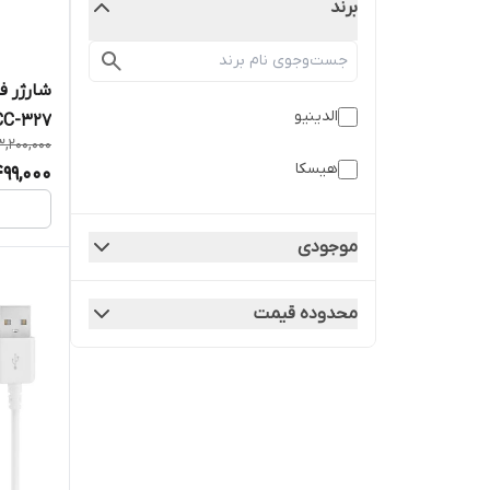
برند
الدینیو
CC-327
3,200,000
هیسکا
499,000
موجودی
محدوده قیمت