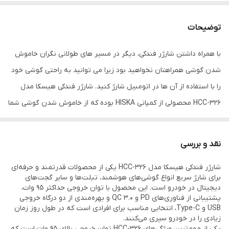
توضیحات
با همراه داشتن شارژر فندکی، دیگر در مسیر های طولانی نگران خاموش
شدن گوشی همراهتان نخواهید بود زیرا می توانید به راحتی گوشی خود
را با استفاده از آن ها در اتومبیل شارژ کنید. شارژر فندکی هیسکا مدل
HCC-326 محصولی از کمپانی HISKA بوده که از خاموش شدن گوشی شما
در اتومبیل جلوگیری می کند و به شما این امکان را می دهد تا بتوانید دو
گوشی موبایل را به طور همزمان شارژ کنید. با قابلیت سوپر فست شارژی
نقد و بررسی
هم که در آن قرار دارد، شارژ کردن گوشی های فست شارژ با سرعت بسیار
شارژر فندکی هیسکا مدل HCC-326 یکی از محصولات قدرتمند و حرفه‌ای
بالا صورت می گیرد و به خوبی در وقت صرفه جویی می شود. شما با
برای شارژ سریع انواع گوشی‌های هوشمند، تبلت‌ها و سایر گجت‌های
استفاده از این محصول می توانید به راحتی دو گوشی موبایل را به طور
دیجیتال در خودرو است. این محصول با توان خروجی حداکثر 95 وات،
پشتیبانی از فناوری‌های PD و QC 3.0 و بهره‌مندی از دو درگاه خروجی
همزمان شارژ کنید و این را مدیون دو پورت خروجی این شارژر فندکی
USB و Type-C، انتخابی مناسب برای افرادی است که در طول روز زمان
هستیم که یکی از آن ها درگاه خروجی USB و دیگری درگاه Type-C است.
زیادی را در خودرو سپری می‌کنند.
یکی از مهم‌ترین ویژگی‌های HCC-326 توان خروجی بالای 95 وات است که