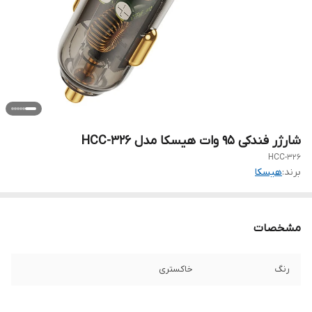
شارژر فندکی 95 وات هیسکا مدل HCC-326
HCC-326
برند:
هیسکا
مشخصات
رنگ
خاکستری