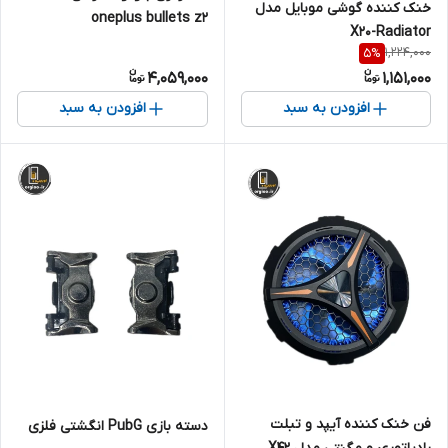
خنک کننده گوشی موبایل مدل
oneplus bullets z2
X20-Radiator
1,224,000
5
%
4,059,000
1,151,000
افزودن به سبد
افزودن به سبد
فن خنک کننده آیپد و تبلت
دسته بازی PubG انگشتی فلزی