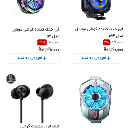
فن خنک کننده گوشی موبایل
فن خنک کننده گوشی موبایل
مدل x94
مدل s6
1,900,000
1,224,000
32
%
2
%
1,290,000
1,190,000
افزودن به سبد
افزودن به سبد
هندزفری بلوتوث گردنی