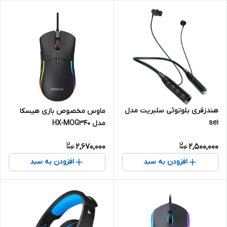
هندزفری بلوتوثی سلبریت مدل
ماوس مخصوص بازی هیسکا
se1
مدل HX-MOG340
2,670,000
2,500,000
افزودن به سبد
افزودن به سبد