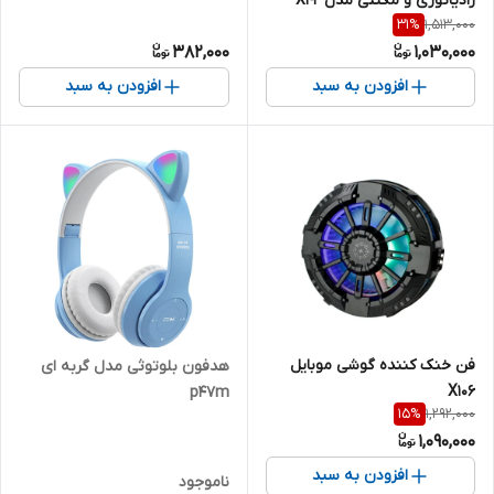
رادیاتوری و مگنتی مدل X42
1,513,000
31
%
382,000
1,030,000
افزودن به سبد
افزودن به سبد
فن خنک کننده گوشی موبایل
هدفون بلوتوثی مدل گربه ای
X106
p47m
1,292,000
15
%
1,090,000
افزودن به سبد
ناموجود