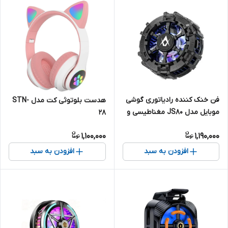
فن خنک کننده رادیاتوری گوشی
هدست بلوتوثی کت مدل STN-
موبایل مدل JS80 مغناطیسی و
28
گیره دار
1,100,000
1,190,000
افزودن به سبد
افزودن به سبد