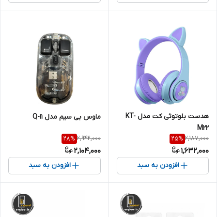
هدست بلوتوثی کت مدل KT-
ماوس بی سیم مدل Q-11
M22
2,942,000
2,187,000
28
%
25
%
2,104,000
1,632,000
افزودن به سبد
افزودن به سبد