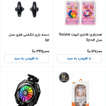
هندزفری فانتزی کیوت Suoyue
دسته بازی انگشتی فلزی مدل
مدل Sy-104
G12
345,000
167,000
افزودن به سبد
افزودن به سبد