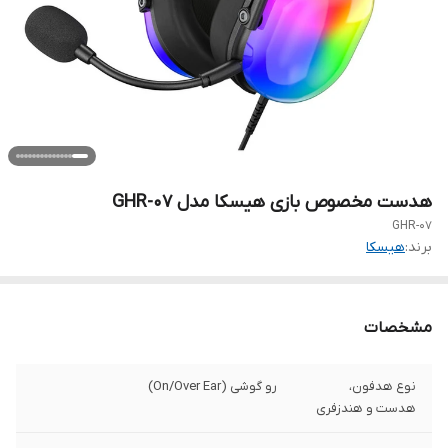
هدست مخصوص بازی هیسکا مدل GHR-07
GHR-07
برند:
هیسکا
مشخصات
نوع هدفون،
رو گوشی (On/Over Ear)
هدست و هندزفری