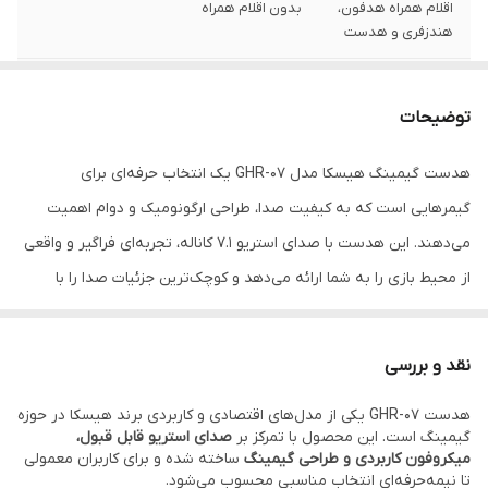
اقلام همراه هدفون،
بدون اقلام همراه
هندزفری و هدست
پاسخ فرکانسی
20-20000 هرتز
توضیحات
قابلیت نویز
نویز کنسلینگ میکروفون (ENC)
کنسلینگ
هدست گیمینگ هیسکا مدل GHR-07 یک انتخاب حرفه‌ای برای
گیمرهایی است که به کیفیت صدا، طراحی ارگونومیک و دوام اهمیت
مشخصات
نوع میکروفن: همه‌جهته (Omnidirectional)
میکروفون
ابعاد میکروفن: 6×5 میلی‌متر حساسیت
می‌دهند. این هدست با صدای استریو 7.1 کاناله، تجربه‌ای فراگیر و واقعی
میکروفن: 38±3 دسی‌بل- نوع اتصال میکروفن:
از محیط بازی را به شما ارائه می‌دهد و کوچک‌ترین جزئیات صدا را با
جک ۳.۵ میلی‌متری طول کابل: ۲ متر
وضوح بالا به گوش می‌رساند. درایورهای ۵۰ میلی‌متری با حساسیت
ویژگی‌های خاص
کلید مدیریت میزان صدا
110±3dB و امپدانس 32 اهم، صدایی قدرتمند، شفاف و متعادل تولید
نقد و بررسی
می‌کنند. بازه فرکانسی 20Hz تا 20KHz نیز پوشش کامل از بیس عمیق تا
نوع گوشی
دو گوشی
هدست GHR-07 یکی از مدل‌های اقتصادی و کاربردی برند هیسکا در حوزه
صداهای ریز را تضمین می‌کند. از ویژگی‌های مهم این هدست می‌توان به
قابلیت‌های شارژ
بدون قابلیت شارژ
گیمینگ است. این محصول با تمرکز بر
صدای استریو قابل قبول،
کنترل صدا (Volume Control) روی بدنه، طراحی گیمینگ جذاب و
میکروفون کاربردی و طراحی گیمینگ
ساخته شده و برای کاربران معمولی
تا نیمه‌حرفه‌ای انتخاب مناسبی محسوب می‌شود.
درگاه شارژ
بدون قابلیت شارژ
هدبند خودتنظیم (Self-Adjustable Headband) اشاره کرد که راحتی