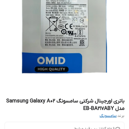
باتری اورجینال شرکتی سامسونگ Samsung Galaxy A02
مدل EB-BA217ABY
برند:
سامسونگ
6 ماه گارانتی بی قید و شرط