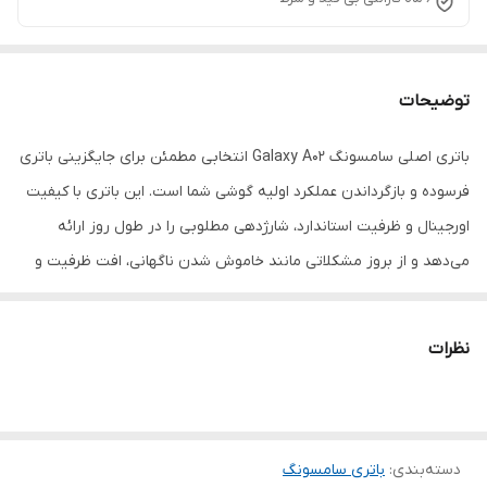
توضیحات
باتری اصلی سامسونگ Galaxy A02 انتخابی مطمئن برای جایگزینی باتری
فرسوده و بازگرداندن عملکرد اولیه گوشی شما است. این باتری با کیفیت
اورجینال و ظرفیت استاندارد، شارژدهی مطلوبی را در طول روز ارائه
می‌دهد و از بروز مشکلاتی مانند خاموش شدن ناگهانی، افت ظرفیت و
تخلیه سریع شارژ جلوگیری می‌کند. استفاده از باتری اصلی علاوه بر
افزایش عمر مفید گوشی، به حفظ سلامت قطعات داخلی دستگاه نیز کمک
نظرات
می‌کند.
دسته‌بندی
:
باتری سامسونگ