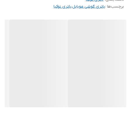
برچسب‌ها :
باتری گوشی موبایل
،
باتری نوکیا
کیفیت 100 درصد اصلی و اورجینال
مدل BL-4XL
ماندگاری شارژ بالا
عملکرد پایدار و مطمئن
طول عمر مناسب
سازگاری کامل با گوشی‌های پشتیبانی‌شده
جایگزین ایده‌آل باتری‌های فرسوده و ضعیف