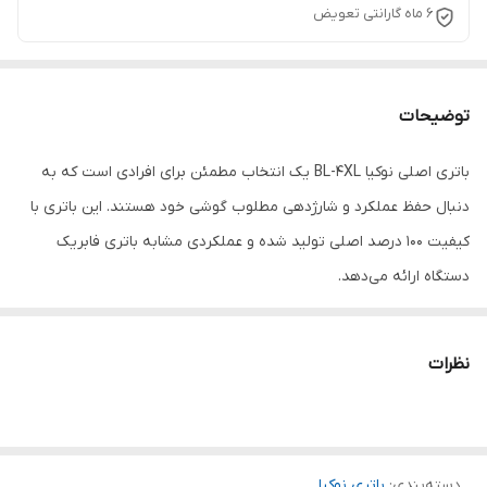
۶ ماه گارانتی تعویض
توضیحات
باتری اصلی نوکیا BL-4XL یک انتخاب مطمئن برای افرادی است که به
دنبال حفظ عملکرد و شارژدهی مطلوب گوشی خود هستند. این باتری با
کیفیت 100 درصد اصلی تولید شده و عملکردی مشابه باتری فابریک
دستگاه ارائه می‌دهد.
در صورت کاهش ظرفیت باتری، خاموش شدن ناگهانی گوشی یا افت
محسوس شارژدهی، تعویض باتری با مدل BL-4XL می‌تواند عمر مفید
نظرات
دستگاه را افزایش داده و تجربه کاربری بهتری را فراهم کند. استفاده از
باتری اصلی علاوه بر شارژدهی بهتر، از سلامت مدار شارژ و قطعات داخلی
گوشی نیز محافظت می‌کند.
دسته‌بندی
:
ویژگی‌های محصول:
باتری نوکیا