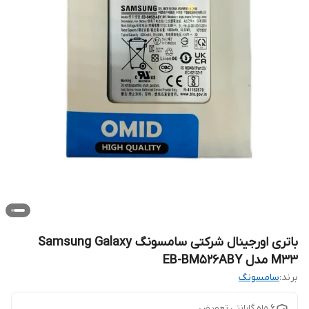
باتری اورجینال شرکتی سامسونگ Samsung Galaxy
M33 مدل EB-BM526ABY
برند:
سامسونگ
6 ماه گارانتی تعویض