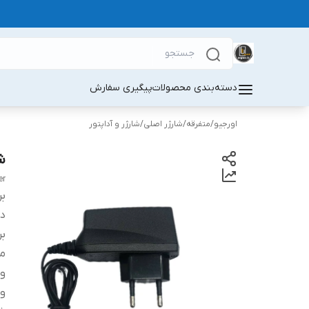
دسته‌بندی محصولات
پیگیری سفارش
اورجیو
/
متفرقه
/
شارژر اصلی
/
شارژر و آداپتور
شا
er
بر
دس
بر
م
ول
ول