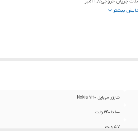
دت جریان خروجی
:
1.8 آمپر
داد درگاه خروجی
:
یک تکه
مایش بیشتر
ع رابط
:
سوزنی بزرگ نوکیا
ل کابل
:
یک متر
شارژر موبایل Nokia 7210
100 تا 240 ولت
5.7 ولت