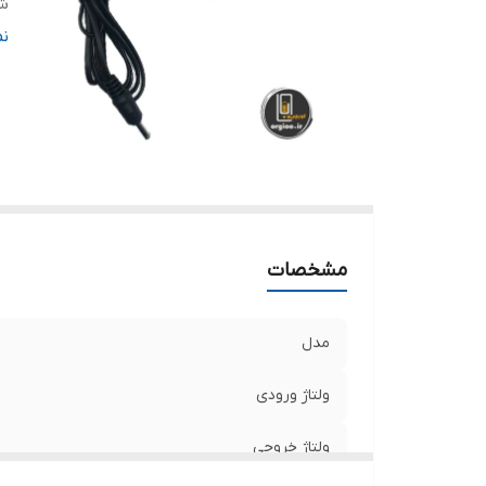
ش
تع
ن
نو
طو
مشخصات
مدل
ولتاژ ورودی
ولتاژ خروجی