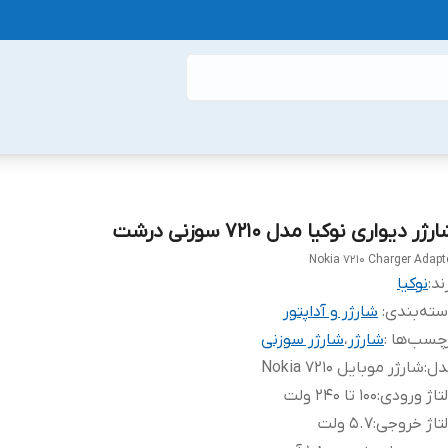
رژر دیواری نوکیا مدل 7210 سوزنی درشت
Nokia 7210 Charger Adapt
ند:
نوکیا
ته‌بندی
:
شارژر و آداپتور
چسب‌ها :
شارژر
،
شارژر سوزنی
دل
:
شارژر موبایل Nokia 7210
تاژ ورودی
:
100 تا 240 ولت
تاژ خروجی
:
5.7 ولت