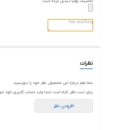
کلاسیک نوکیا تبدیل کرده است.
مشخصات فنی
مدل: BP-5M
نوع باتری: لیتیوم یونی (Li-Ion)
ظرفیت: 900 میلی‌آمپر ساعت
ولتاژ: 3.7 ولت
انرژی: 3.3 وات‌ساعت
قابلیت شارژ مجدد
نظرات
کیفیت ساخت اورجینال
نصب آسان و بدون نیاز به تغییرات فیزیکی
شما هم درباره این محصول نظر خود را بنویسید.
برای ثبت نظر، لازم است ابتدا وارد حساب کاربری خود شو
گوشی‌های سازگار
افزودن نظر
Nokia N93
Nokia N93i
Nokia 5610 XpressMusic