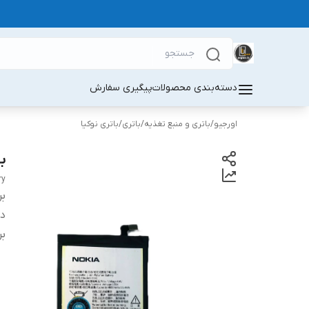
دسته‌بندی محصولات
پیگیری سفارش
اورجیو
/
باتری و منبع تغذیه
/
باتری
/
باتری نوکیا
با
ry
بر
دس
بر