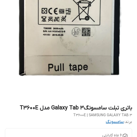
باتری تبلت سامسونگGalaxy Tab 3 مدل T3600E
T3600E | SAMSUNG GALAXY TAB 3
برند:
سامسونگ
6 ماه گارانتی