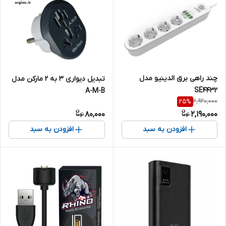
چند راهی برق الدینیو مدل
تبدیل دیواری 3 به 2 مارکن مدل
SE4432
A-M-B
2,920,000
25
%
80,000
2,190,000
افزودن به سبد
افزودن به سبد