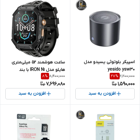
اسپیکر بلوتوثی یسیدو مدل
ساعت هوشمند 52 میلی‌متری
yesido ysw30
هایلو مدل IRON N1 با بند
8,400,000
2,200,000
8
%
27
%
سیلیکونی
7,696,080
1,590,000
افزودن به سبد
افزودن به سبد