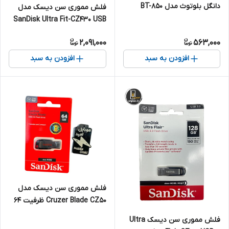
دانگل بلوتوث مدل BT-850
فلش مموری سن دیسک مدل
SanDisk Ultra Fit-CZ430 USB
3.2 سرعت 300 ظرفیت 64
2,091,000
563,000
گیگابایت
افزودن به سبد
افزودن به سبد
فلش مموری سن دیسک مدل
Cruzer Blade CZ50 ظرفیت 64
گیگابایت
فلش مموری سن دیسک Ultra