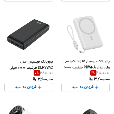
پاوربانک بی‌سیم 15 وات کیو سی
پاوربانک فیلیپس مدل
وای مدل PBW10A ظرفیت 10000
DLP7721C ظرفیت 20000 میلی
3,900,000
3,500,000
7
%
2
%
میلی‌آمپرساعت
آمپر ساعت
3,600,000
3,400,000
افزودن به سبد
افزودن به سبد