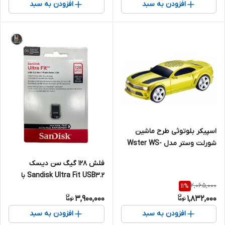
افزودن به سبد
افزودن به سبد
اسپیکر بلوتوثی طرح ماشین
شورلت وستر مدل Wster WS-
592
فلش 128 گیگ سن دیسک
Sandisk Ultra Fit USB3.2 با
2,065,000
11
%
سرعت 400 mb
3,900,000
1,832,000
افزودن به سبد
افزودن به سبد