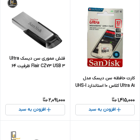
فلش مموری سن دیسک Ultra
Flair CZ73 USB 3 ظرفیت 64
گیگابایت با سرعت 150 mb
کارت حافظه سن دیسک مدل
Ultra A1 کلاس 10 استاندارد UHS-I
سرعت 120MBps ظرفیت 32
2,091,000
1,415,000
گیگابایت
افزودن به سبد
افزودن به سبد