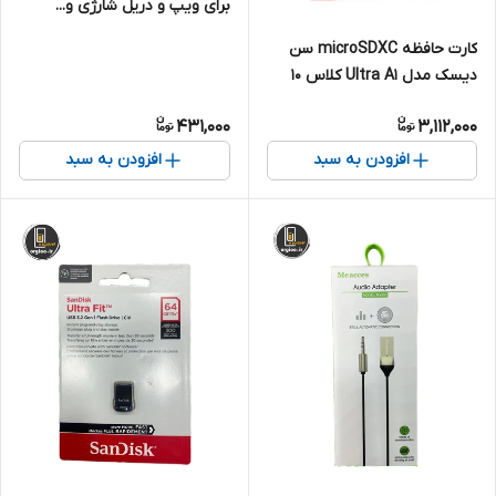
برای ویپ و دریل شارژی و...
(تکی) ظرفیت 2400 میلی آمپر
کارت حافظه microSDXC سن
دیسک مدل Ultra A1 کلاس 10
استاندارد UHS-I U1 سرعت
431,000
3,112,000
100MBps ظرفیت 128 گیگابایت
افزودن به سبد
افزودن به سبد