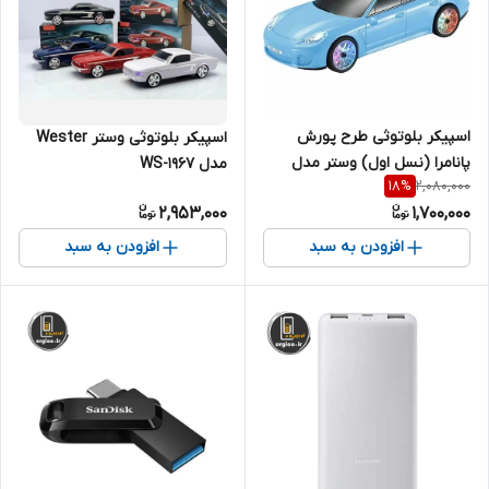
اسپیکر بلوتوثی طرح پورش
اسپیکر بلوتوثی وستر Wester
پانامرا (نسل اول) وستر مدل
مدل WS-1967
2,080,000
18
%
Wster WS-599
2,953,000
1,700,000
افزودن به سبد
افزودن به سبد