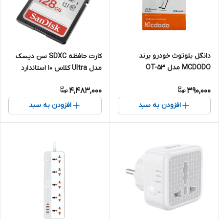
دانگل بلوتوث خودرو برند
کارت حافظه SDXC سن دیسک
MCDODO مدل OT-53
مدل Ultra کلاس 10 استاندارد
UHS-I U1 سرعت 140MB/s ظرفیت
4,483,000
390,000
128 گیگابایت
افزودن به سبد
افزودن به سبد