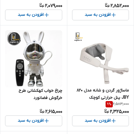
2,079,000
2,852,000
افزودن به سبد
افزودن به سبد
ماساژور گردن و شانه مدل 820
چراغ خواب کهکشانی طرح
JBY پنل حرارتی کوچک
خرگوش فضانورد
2,583,000
9
%
2,615,000
2,325,000
افزودن به سبد
افزودن به سبد