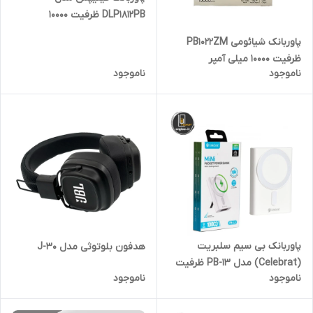
DLP1812PB ظرفیت 10000
میلی‌آمپر ساعت
پاوربانک شیائومی PB1022ZM
ظرفیت 10000 میلی آمپر
ناموجود
ناموجود
پاوربانک بی سیم سلبریت
هدفون بلوتوثی مدل J-30
(Celebrat) مدل PB-13 ظرفیت
ناموجود
ناموجود
10000mAh