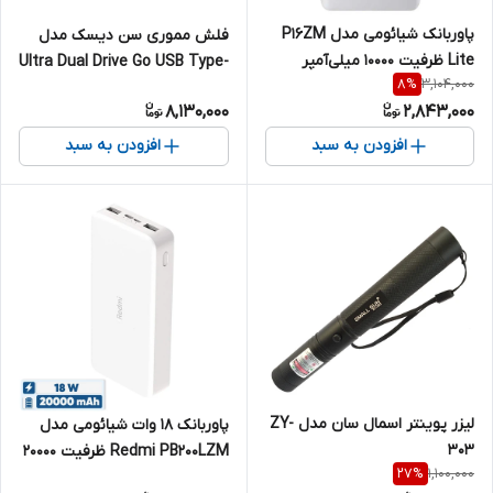
پاوربانک شیائومی مدل P16ZM
فلش مموری سن دیسک مدل
Lite ظرفیت ۱۰۰۰۰ میلی‌آمپر
Ultra Dual Drive Go USB Type-
3,104,000
8
%
ساعت توان ۲۲.۵ وات
C ظرفیت 256 گیگابایت
8,130,000
2,843,000
افزودن به سبد
افزودن به سبد
لیزر پوینتر اسمال سان مدل ZY-
پاوربانک 18 وات شیائومی مدل
303
Redmi PB200LZM ظرفیت 20000
1,100,000
27
%
میلی آمپر ساعت