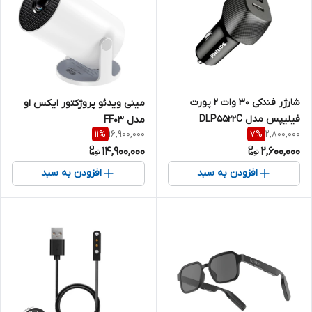
شارژر فندکی 30 وات 2 پورت
مینی ویدئو پروژکتور ایکس او
فیلیپس مدل DLP5522C
مدل FF03
16,900,000
2,800,000
11
%
7
%
14,900,000
2,600,000
افزودن به سبد
افزودن به سبد