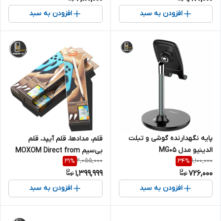
افزودن به سبد
افزودن به سبد
پایه نگهدارنده گوشی و تبلت
قلم، مدادها، قلم آیپد، قلم
الدینیو مدل MG05
بی‌سیم MOXOM Direct from
2,055,000
1,100,000
31
%
34
%
Global Factory با شارژ بی‌سیم
1,399,999
726,000
افزودن به سبد
افزودن به سبد