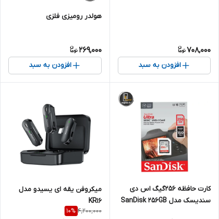
هولدر رومیزی فلزی
269,000
708,000
افزودن به سبد
افزودن به سبد
کارت حافظه ۲۵۶گیگ اس دی
میکروفن یقه ای یسیدو مدل
سندیسک مدل SanDisk 256GB
KR16
4,200,000
10
%
Ultra SDXC UHS-I 150MB/s