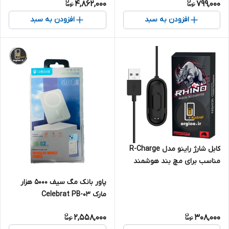
4,862,000
799,000
افزودن به سبد
افزودن به سبد
کابل شارژ راینو مدل R-Charge
مناسب برای مچ بند هوشمند
شیائومی Mi Band 4
پاور بانک مگ سیف 5000 هزار
مارک Celebrat PB-03
2,558,000
308,000