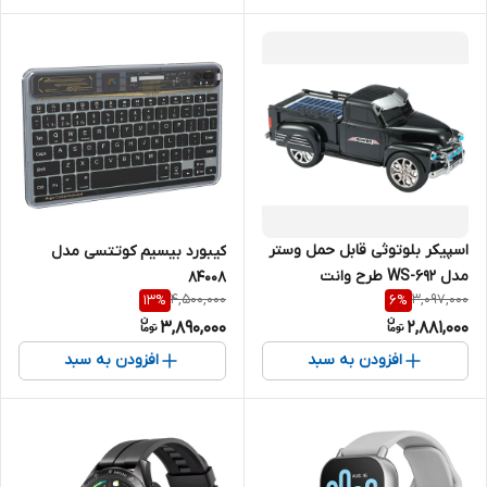
اسپیکر بلوتوثی قابل حمل وستر
کیبورد بیسیم کوتتسی مدل
مدل WS-692 طرح وانت
84008
4,500,000
3,097,000
13
%
6
%
3,890,000
2,881,000
افزودن به سبد
افزودن به سبد