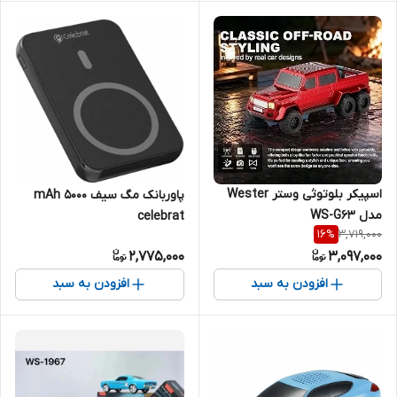
اسپیکر بلوتوثی وستر Wester
پاوربانک مگ سیف mAh ۵۰۰۰
مدل WS-G63
celebrat
3,719,000
16
%
2,775,000
3,097,000
افزودن به سبد
افزودن به سبد