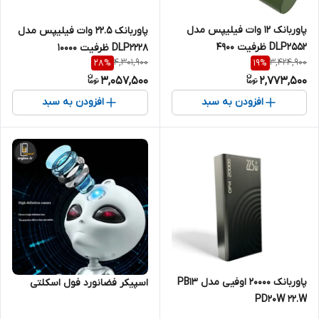
پاوربانک 12 وات فیلیپس مدل
پاوربانک 22.5 وات فیلیپس مدل
DLP2552 ظرفیت 4900
DLP2228 ظرفیت 10000
4,301,900
3,424,900
28
%
19
%
میلی‌آمپرساعت
میلی‌آمپرساعت
3,057,500
2,773,500
افزودن به سبد
افزودن به سبد
پاوربانک 20000 اوفیی مدل PB13
اسپیکر فضانورد فول اسکلتی
PD20W 22.W