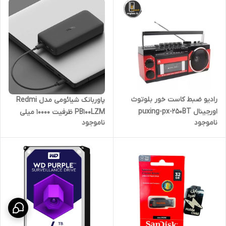
رادیو ضبط کاست خور بلوتوث
پاوربانک شیائومی مدل Redmi
اورجینال puxing-px-250BT
PB100LZM ظرفیت 10000 میلی
ناموجود
ناموجود
آمپر ساعت به همراه کابل تبدیل
microUSB