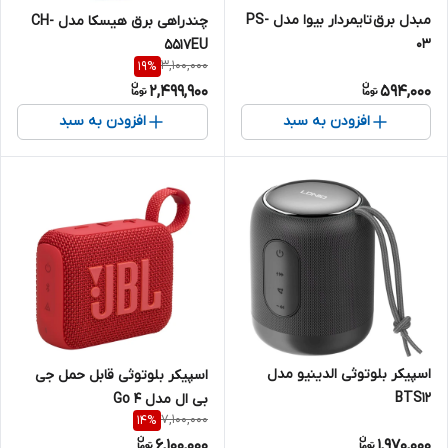
مبدل برق تایمردار بیوا مدل PS-
چندراهی برق هیسکا مدل CH-
03
5517EU
3,100,000
19
%
2,499,900
594,000
افزودن به سبد
افزودن به سبد
اسپیکر بلوتوثی الدینیو مدل
اسپیکر بلوتوثی قابل حمل جی
BTS12
بی ال مدل Go 4
7,100,000
14
%
6,100,000
1,970,000