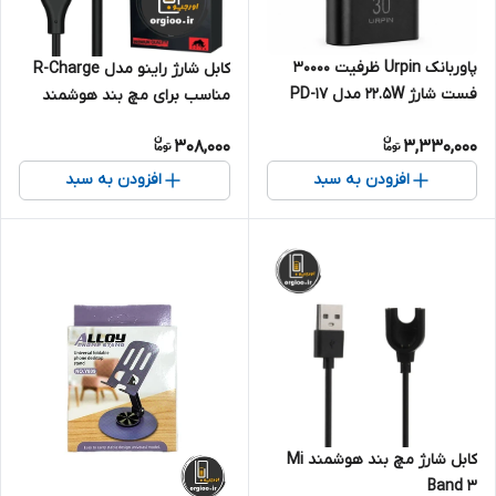
پاوربانک Urpin ظرفیت 30000
کابل شارژ راینو مدل R-Charge
فست شارژ 22.5W مدل PD-17
مناسب برای مچ بند هوشمند
شیائومی Mi Band 5 / 6 / 7
308,000
3,330,000
افزودن به سبد
افزودن به سبد
کابل شارژ مچ بند هوشمند Mi
Band 3