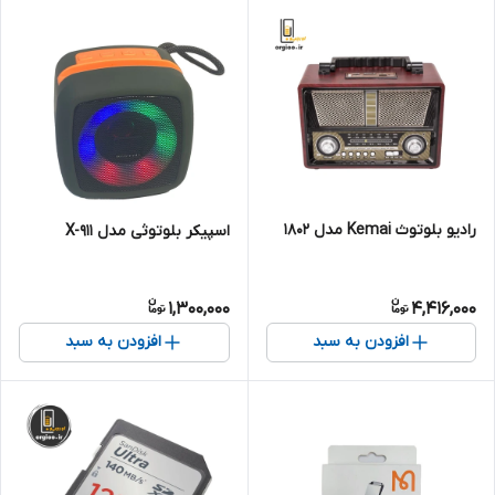
رادیو بلوتوث Kemai مدل 1802
اسپیکر بلوتوثی مدل X-911
1,300,000
4,416,000
افزودن به سبد
افزودن به سبد