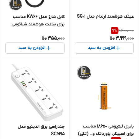
عینک هوشمند ارلدام مدل SG01
کابل شارژ مدل KW66 مناسب
برای ساعت هوشمند شیائومی
4,400,000
9
%
IMILAB KW66 Smart Watch
355,000
3,999,000
افزودن به سبد
افزودن به سبد
باتری لیتیومی ۱۸۶۵۰ مناسب
چندراهی برق الدینیو مدل
برای اسپیکر، پاوربانک و... (تکی)
SC5415