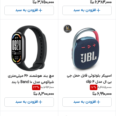
3,750,000
6,384,000
افزودن به سبد
افزودن به سبد
اسپیکر بلوتوثی قابل حمل جی
مچ بند هوشمند 46 میلی‌متری
بی ال مدل clip 4
شیائومی مدل Band 10 با بند
10,793,100
8,475,000
23
%
17
%
سیلیکونی
8,300,000
6,990,000
افزودن به سبد
افزودن به سبد