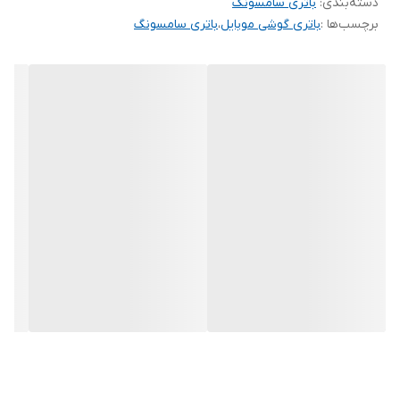
مدل EB-BA505ABU
دسته‌بندی
:
باتری سامسونگ
برچسب‌ها :
باتری گوشی موبایل
،
باتری سامسونگ
کیفیت 100 درصد اصلی
ماندگاری شارژ بالا
عملکرد پایدار و ایمن
طول عمر مناسب برای استفاده روزانه