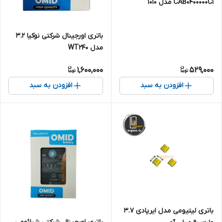
CAB0400000C1 مدل ۱۰۱۰
باتری اورجینال شرکتی نوکیا 3.2
مدل WT240
1,600,000
529,000
افزودن به سبد
افزودن به سبد
باتری لیتیومی مدل ایرپادی 3.7