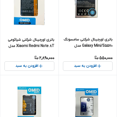
باتری اورجینال شرکتی سامسونگ
باتری اورجینال شرکتی شیائومی
Galaxy Mini/S5570 مدل
Xiaomi Redmi Note 8T مدل
EB494353VU
BN46
2,890,000
550,000
افزودن به سبد
افزودن به سبد