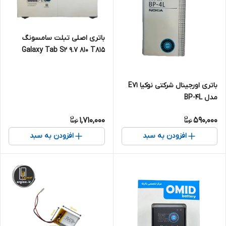
باتری اصلی تبلت سامسونگ
Galaxy Tab S2 9.7 810 T815
مدل EB-BT810ABE
باتری اورجینال شرکتی نوکیا E71
مدل BP-4L
1,710,000
590,000
افزودن به سبد
افزودن به سبد