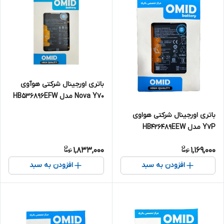
باتری اورجینال شرکتی هوآوی
Nova Y70 مدل HB536896EFW
باتری اورجینال شرکتی هواوی
Y7P مدل HB426489EEW
1,833,000
1,169,000
افزودن به سبد
افزودن به سبد