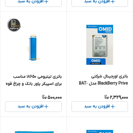
افزودن به سبد
افزودن به سبد
باتری اورجینال شرکتی
باتری لیتیومی 18650 مناسب
BlackBerry Prive مدل BAT-
برای اسپیکر پاور بانک و چراغ قوه
60122-003
و... (تکی) ظرفیت 2500 میلی آمپر
500,000
2,329,000
افزودن به سبد
افزودن به سبد