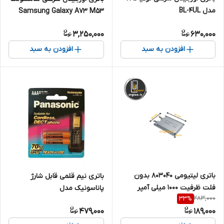
مدل BL-4UL
Samsung Galaxy A73 M53
مدل EB-BM526ABY
3,250,000
630,000
افزودن به سبد
افزودن به سبد
باتری لیتیومی 803040 بدون
باتری نیم قلمی قابل شارژ
فلت ظرفیت 1000 میلی آمپر
پاناسونیک مدل
283,000
33
%
HHR_3MRT_ASL1 بسته دو
479,000
189,000
عددی