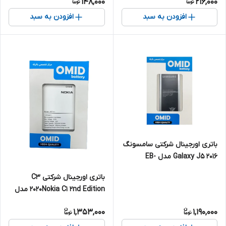
148,000
216,000
افزودن به سبد
افزودن به سبد
باتری اورجینال شرکتی سامسونگ
Galaxy J5 2016 مدل EB-
BJ510CBE
باتری اورجینال شرکتی C3
2020Nokia C1 2nd Edition مدل
WT141
1,353,000
1,190,000