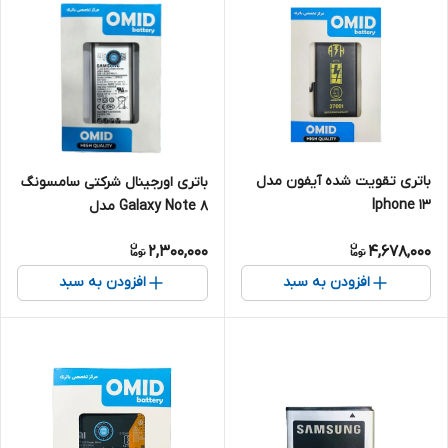
باتری تقویت شده آیفون مدل
باتری اورجینال شرکتی سامسونگ
Iphone 13
Galaxy Note 8 مدل
EB_BN950ABA
2,300,000
4,678,000
افزودن به سبد
افزودن به سبد