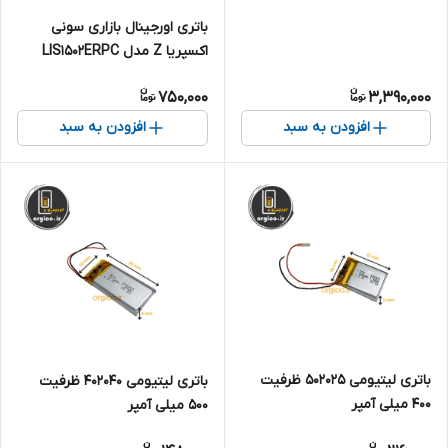
EB_BG781ABY
باتری اورجینال بازاری سونی
اکسپریا Z مدل LIS1502ERPC
750,000
3,390,000
افزودن به سبد
افزودن به سبد
باتری لیتیومی ۵۰۲۰۲۵ ظرفیت
باتری لیتیومی 402040 ظرفیت
۴۰۰ میلی آمپر
500 میلی آمپر