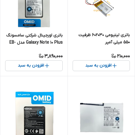
باتری لیتیومی 602030 ظرفیت
باتری اورجینال شرکتی سامسونگ
550 میلی آمپر
Galaxy Note 10 Plus مدل EB-
BN972ABUL
3,890,000
210,000
افزودن به سبد
افزودن به سبد