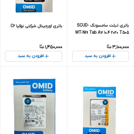
باتری تبلت سامسونگ SCUD-
باتری اورجینال شرکتی نوکیا C2
WT-N19 Tab A7 10.4 2020 T505
1,450,000
3,100,000
افزودن به سبد
افزودن به سبد