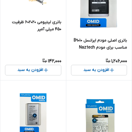
باتری لیتیومی ۶۰۲۰۲۰ ظرفیت
۴۵۰ میلی آمپر
باتری اصلی مودم ایرانسل B9010
مناسب برای مودم Naztech
NZT-77CN
142,000
1,206,000
افزودن به سبد
افزودن به سبد