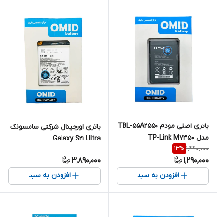
باتری اصلی مودم TBL-55A2550
باتری اورجینال شرکتی سامسونگ
مدل TP-Link M7350
Galaxy S21 Ultra
1,490,000
13
%
3,890,000
1,290,000
افزودن به سبد
افزودن به سبد