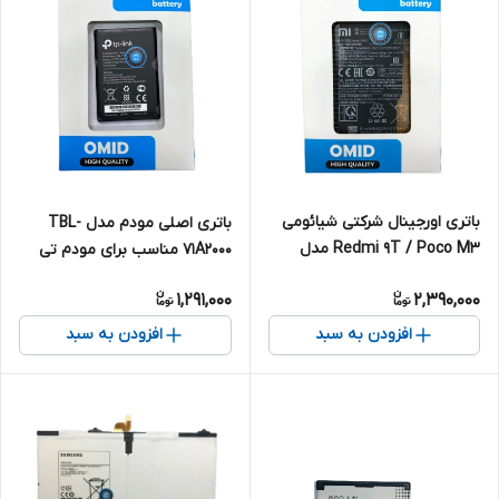
باتری اورجینال شرکتی شیائومی
باتری اصلی مودم مدل TBL-
Redmi 9T / Poco M3 مدل
71A2000 مناسب برای مودم تی
BN62
پی لینک
1,291,000
2,390,000
افزودن به سبد
افزودن به سبد