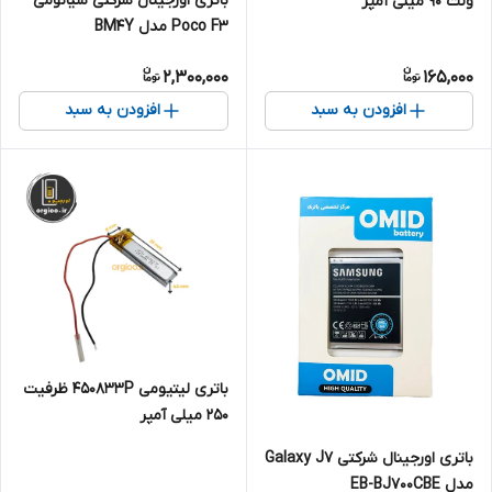
باتری اورجینال شرکتی شیائومی
ولت ۹۰ میلی آمپر
Poco F3 مدل BM4Y
2,300,000
165,000
افزودن به سبد
افزودن به سبد
باتری لیتیومی 450833P ظرفیت
250 میلی آمپر
باتری اورجینال شرکتی Galaxy J7
مدل EB-BJ700CBE