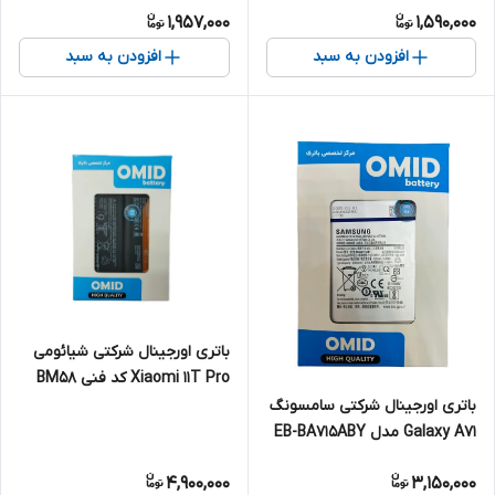
1,957,000
1,590,000
افزودن به سبد
افزودن به سبد
باتری اورجینال شرکتی شیائومی
Xiaomi 11T Pro کد فنی BM58
باتری اورجینال شرکتی سامسونگ
Galaxy A71 مدل EB-BA715ABY
4,900,000
3,150,000