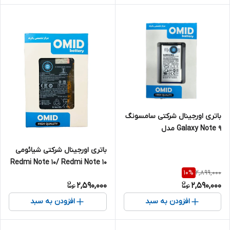
باتری اورجینال شرکتی سامسونگ
Galaxy Note 9 مدل
EB_BN965ABU
باتری اورجینال شرکتی شیائومی
Redmi Note 10/ Redmi Note 10
2,899,000
10
%
مدل BN59
2,590,000
2,590,000
افزودن به سبد
افزودن به سبد