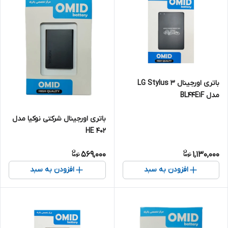
باتری اورجینال LG Stylus 3
مدل BL44E1F
باتری اورجینال شرکتی نوکیا مدل
HE 402
569,000
1,130,000
افزودن به سبد
افزودن به سبد