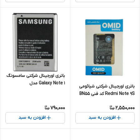
باتری اورجینال شرکتی سامسونگ
Galaxy Note 1 مدل
باتری اورجینال شرکتی شیائومی
EB_۶۱۵۲۶۸VU
Redmi Note 9S کد فنی BN55
790,000
2,550,000
افزودن به سبد
افزودن به سبد