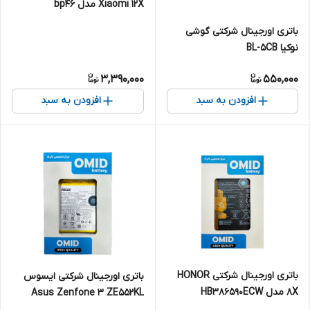
Xiaomi 12X مدل bp46
باتری اورجینال شرکتی گوشی
نوکیا BL-5CB
3,390,000
550,000
افزودن به سبد
افزودن به سبد
باتری اورجینال شرکتی HONOR
باتری اورجینال شرکتی ایسوس
8X مدل HB386590ECW
Asus Zenfone 3 ZE552KL
مدل C11P1511