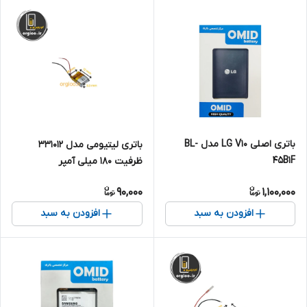
باتری اصلی LG V10 مدل BL-
باتری لیتیومی مدل 331012
45B1F
ظرفیت 180 میلی آمپر
90,000
1,100,000
افزودن به سبد
افزودن به سبد