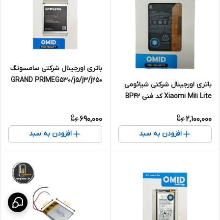
باتری اورجینال شرکتی سامسونگ
GRAND PRIMEG530/j5/j3/j250
باتری اورجینال شرکتی شیائومی
/a2 core/j500/ مدلG530
Xiaomi Mi11 Lite کد فنی BP42
690,000
2,100,000
افزودن به سبد
افزودن به سبد