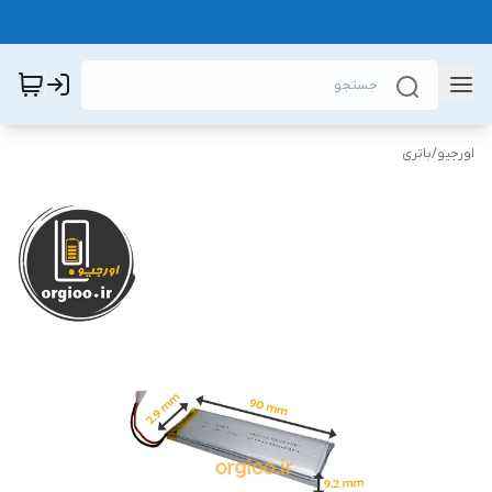
اورجیو
/
باتری