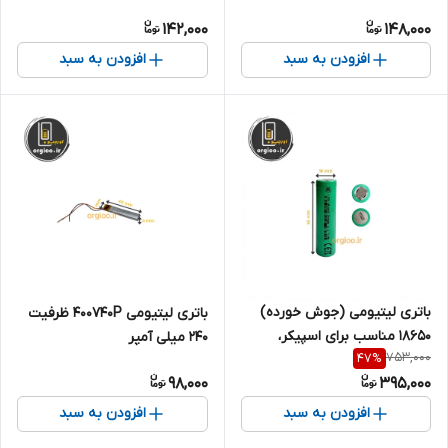
142,000
148,000
افزودن به سبد
افزودن به سبد
باتری لیتیومی (جوش خورده)
باتری لیتیومی 400740P ظرفیت
۱۸۶۵۰ مناسب برای اسپیکر،
240 میلی آمپر
753,000
47
%
پاوربانک و... (تکی) ظرفیت 3500
98,000
395,000
میلی آمپر
افزودن به سبد
افزودن به سبد