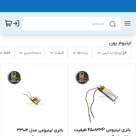
لیتیوم یون
پربازدیدترین
برندها
قیمت
دسته‌بندی
فقط م
باتری لیتیومی 450833P ظرفیت
باتری لیتیومی مدل 331012