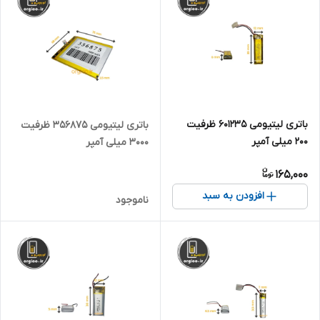
باتری لیتیومی 601235 ظرفیت
باتری لیتیومی 356875 ظرفیت
200 میلی آمپر
3000 میلی آمپر
165,000
افزودن به سبد
ناموجود