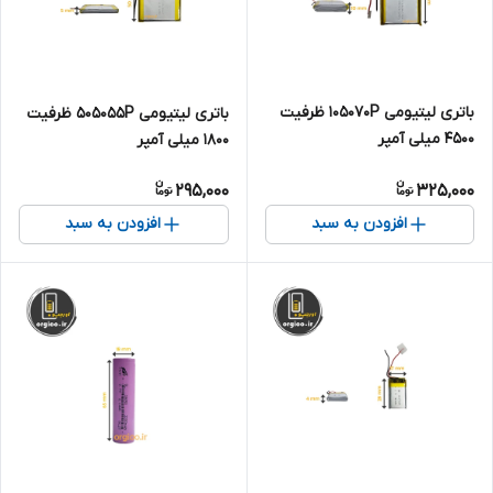
باتری لیتیومی 105070P ظرفیت
باتری لیتیومی 505055P ظرفیت
4500 میلی آمپر
1800 میلی آمپر
295,000
325,000
افزودن به سبد
افزودن به سبد