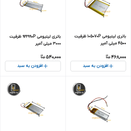
باتری لیتیومی 105070P ظرفیت
باتری لیتیومی 922990P ظرفیت
4500 میلی آمپر
3000 میلی آمپر
540,000
468,000
افزودن به سبد
افزودن به سبد