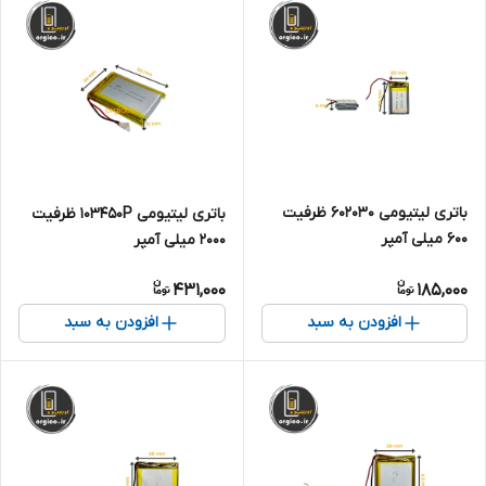
باتری لیتیومی 602030 ظرفیت
باتری لیتیومی 103450P ظرفیت
600 میلی آمپر
2000 میلی آمپر
431,000
185,000
افزودن به سبد
افزودن به سبد