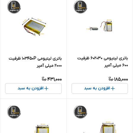
باتری لیتیومی 602030 ظرفیت
باتری لیتیومی 103450P ظرفیت
600 میلی آمپر
2000 میلی آمپر
431,000
185,000
افزودن به سبد
افزودن به سبد