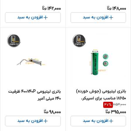
142,000
148,000
افزودن به سبد
افزودن به سبد
باتری لیتیومی (جوش خورده)
باتری لیتیومی 400740P ظرفیت
۱۸۶۵۰ مناسب برای اسپیکر،
240 میلی آمپر
753,000
47
%
پاوربانک و... (تکی) ظرفیت 3500
98,000
395,000
میلی آمپر
افزودن به سبد
افزودن به سبد