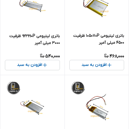
باتری لیتیومی 105070P ظرفیت
باتری لیتیومی 922990P ظرفیت
4500 میلی آمپر
3000 میلی آمپر
540,000
468,000
افزودن به سبد
افزودن به سبد