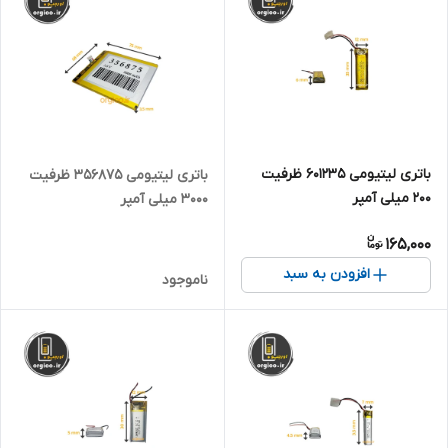
باتری لیتیومی 601235 ظرفیت
باتری لیتیومی 356875 ظرفیت
200 میلی آمپر
3000 میلی آمپر
165,000
افزودن به سبد
ناموجود