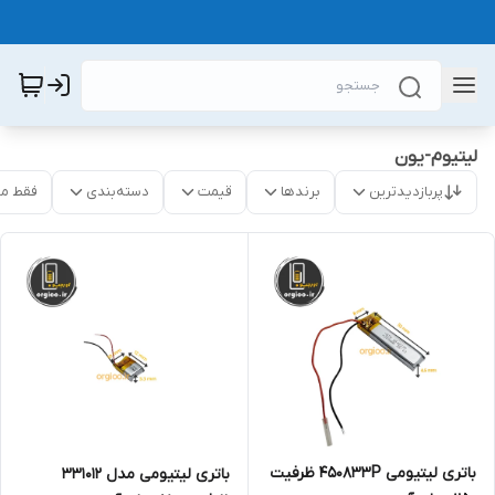
لیتیوم-یون
پربازدیدترین
برندها
قیمت
دسته‌بندی
فقط م
باتری لیتیومی 450833P ظرفیت
باتری لیتیومی مدل 331012