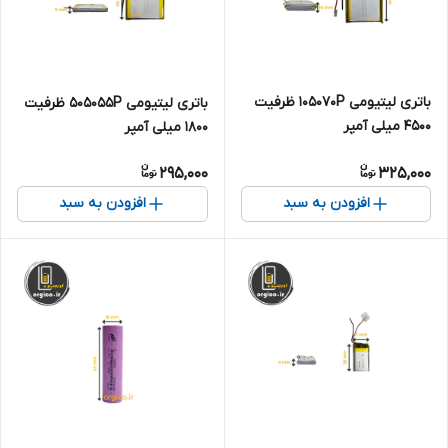
باتری لیتیومی 105070P ظرفیت
باتری لیتیومی 505055P ظرفیت
4500 میلی آمپر
1800 میلی آمپر
295,000
325,000
افزودن به سبد
افزودن به سبد