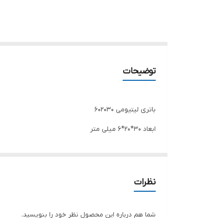
توضیحات
باتری لیتیومی 602030
ابعاد 30*20*6 میلی متر
ظرفیت 550 میلی آمپر
نظرات
شما هم درباره این محصول نظر خود را بنویسید.