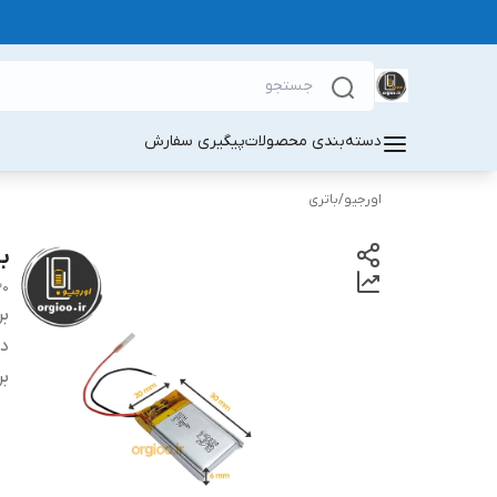
دسته‌بندی محصولات
پیگیری سفارش
اورجیو
/
باتری
بات
 mAh
بر
دس
بر