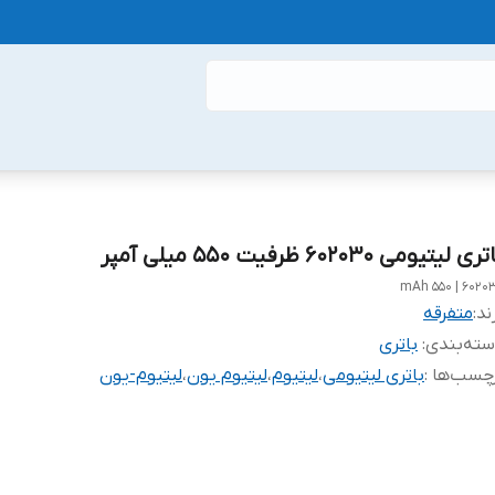
ری لیتیومی 602030 ظرفیت 550 میلی آمپر
602030 | 550
ند:
متفرقه
ته‌بندی
:
باتری
چسب‌ها :
باتری لیتیومی
،
لیتیوم
،
لیتیوم یون
،
لیتیوم-یون